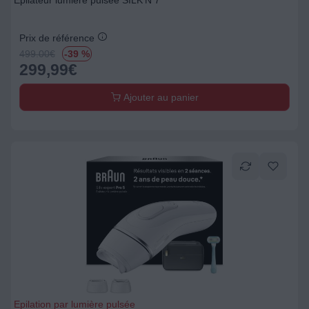
Epilateur lumière pulsée SILK'N 7
Prix de référence
499.00
€
-39 %
299,99
€
Ajouter au panier
Epilation par lumière pulsée