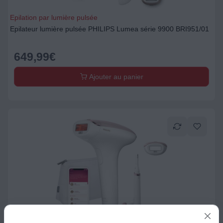
Epilation par lumière pulsée
Epilateur lumière pulsée PHILIPS Lumea série 9900 BRI951/01
649,99
€
Ajouter au panier