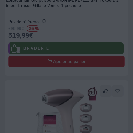
Epilateur lumière pulsée BRAUN IPL PL7211 Skin i-expert, 2
têtes, 1 rasoir Gillette Venus, 1 pochette
Prix de référence
699.99
€
-25 %
519,99
€
B R A D E R I E
Ajouter au panier