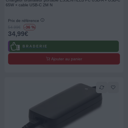
Chargeur ordinateur portable ESSENTIELB PC USB-A + USB-C
65W + cable USB-C 2M N
Prix de référence
54.99
€
-36 %
34,99
€
B R A D E R I E
Ajouter au panier