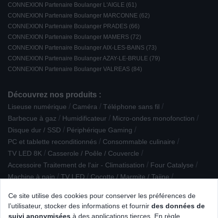
CONNEXION Partenaire Boulanger L'AIGLE (61)
CONNEXION Partenaire Boulanger MARCONNE (62)
CONNEXION Partenaire Boulanger PRADES (66)
CONNEXION Partenaire Boulanger MAMERS (72)
CONNEXION Partenaire Boulanger AIX-LES-BAINS (73)
CONNEXION Partenaire Boulanger AZAY-LE-BRULE (79)
CONNEXION Partenaire Boulanger VALREAS (84)
Découvrez nos produits :
/
/
/
Liseuse numérique
Caméra
Téléphone sans fil
/
/
/
Barbecue à gaz
Humidificateur
Micro-ondes monofonction
/
/
Disque dur / SSD
Périphérique Gaming
/
/
PC et tablette reconditionnés
Consommable culinaire
/
/
TV LED 8K
Casserole / Poêle / Couvercle
/
/
Accessoire Traitement de l'air - Climatisation
Four Catalyse
/
/
/
Machine à pain
TV LED
Cocotte / Marmite / Tajine
/
/
Connectique audio
Lunette connectée - IA
Ce site utilise des cookies pour conserver les préférences de
/
/
Accessoire Nettoyage / Entretien
Réfrigérateur avec freezer
l’utilisateur, stocker des informations et fournir
des données de
/
/
/
Yaourtière / fromagère
Fondue / Wok / Tajine
Ecran PC
suivi anonymisées
à des applications tierces. En règle