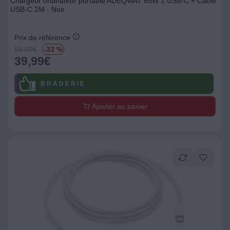
Chargeur ordinateur portable ADEQWAT 65W 2 USB-C + Cable
USB-C 2M - Noir
Prix de référence
59.99
€
-33 %
39,99
€
B R A D E R I E
Ajouter au panier