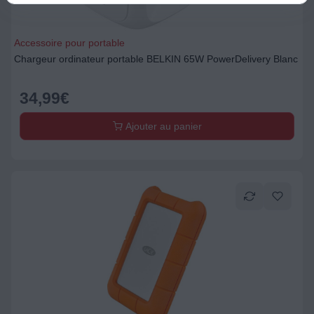
Accessoire pour portable
Chargeur ordinateur portable BELKIN 65W PowerDelivery Blanc
34,99
€
Ajouter au panier