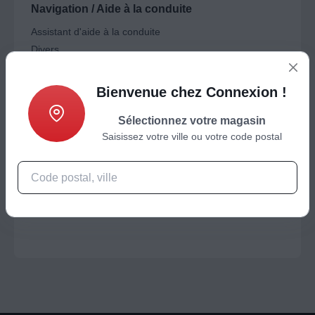
Navigation / Aide à la conduite
Assistant d'aide à la conduite
Divers
Bienvenue chez Connexion !
Nos marques spécialisées
Sélectionnez votre magasin
Objets connectés
Saisissez votre ville ou votre code postal
GOVEE
XIAOMI