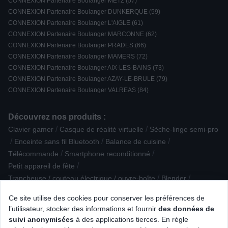
CONNEXION Partenaire Boulanger METZ (57)
CONNEXION Partenaire Boulanger DUNKERQUE (59)
CONNEXION Partenaire Boulanger L'AIGLE (61)
CONNEXION Partenaire Boulanger MARCONNE (62)
CONNEXION Partenaire Boulanger PRADES (66)
CONNEXION Partenaire Boulanger MAMERS (72)
CONNEXION Partenaire Boulanger AIX-LES-BAINS (73)
CONNEXION Partenaire Boulanger AZAY-LE-BRULE (79)
CONNEXION Partenaire Boulanger VALREAS (84)
Découvrez nos produits :
/
/
Clavier gamer
Casque de réalité virtuelle
Sèche-linge semi-pro
/
/
/
Enceinte sans fil Bluetooth
Balance de cuisine
/
/
Télécommande
Smartphone reconditionné
/
Petit appareil de fête
/
/
Trancheuse / couteau électrique / ouvre-boîte
Blender
/
/
/
Téléphone avec répondeur
Four Ecoclean / Hydrolyse
Stylet
Ce site utilise des cookies pour conserver les préférences de
/
/
/
Son reconditionné
Aide médicale
Hotte Classique
l’utilisateur, stocker des informations et fournir
des données de
/
/
/
Presse-agrumes
Souris Gamer
Onduleur
suivi anonymisées
à des applications tierces. En règle
/
/
Casque sans fil intra-auriculaire
Accessoire caméra