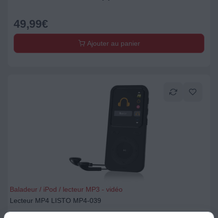
49,99
€
Ajouter au panier
Baladeur / iPod / lecteur MP3 - vidéo
Lecteur MP4 LISTO MP4-039