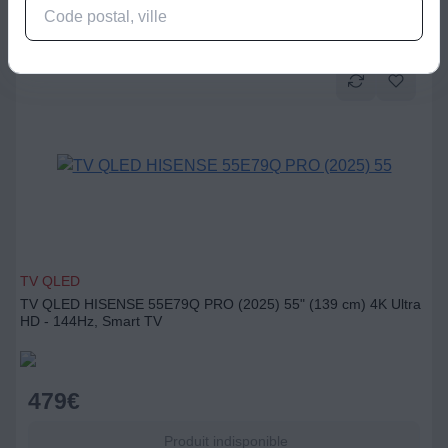
TV QLED
TV QLED HISENSE 55E79Q PRO (2025) 55" (139 cm) 4K Ultra
HD - 144Hz, Smart TV
479
€
Produit indisponible