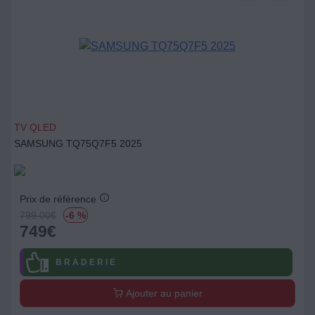
TV QLED
SAMSUNG TQ75Q7F5 2025
Prix de référence
799.00
€
-6 %
749
€
B R A D E R I E
Ajouter au panier