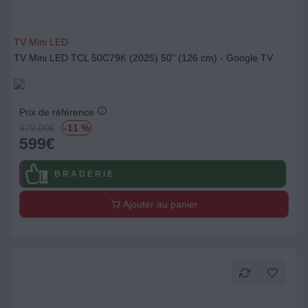
TV Mini LED
TV Mini LED TCL 50C79K (2025) 50" (126 cm) - Google TV
Prix de référence
679.00
€
-11 %
599
€
B R A D E R I E
Ajouter au panier