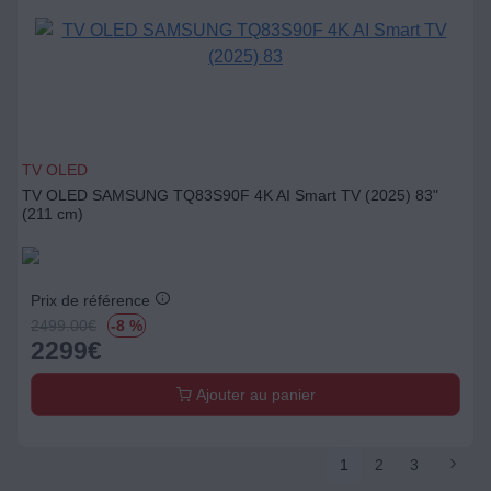
TV OLED
TV OLED SAMSUNG TQ83S90F 4K AI Smart TV (2025) 83"
(211 cm)
Prix de référence
2499.00
€
-8 %
2299
€
Ajouter au panier
1
2
3