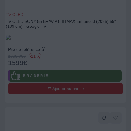
TV OLED
TV OLED SONY 55 BRAVIA 8 II IMAX Enhanced (2025) 55"
(139 cm) - Google TV
Prix de référence
1799.00
€
-11 %
1599
€
B R A D E R I E
Ajouter au panier