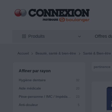
Offres 
Produits
Accueil
Beauté, santé & bien-être
Santé & Bien-être
pertinence
Affiner par rayon
Hygiène dentaire
32
Aide médicale
20
Pèse-personne / IMC / Impédancemètre
23
Anti-douleur
5