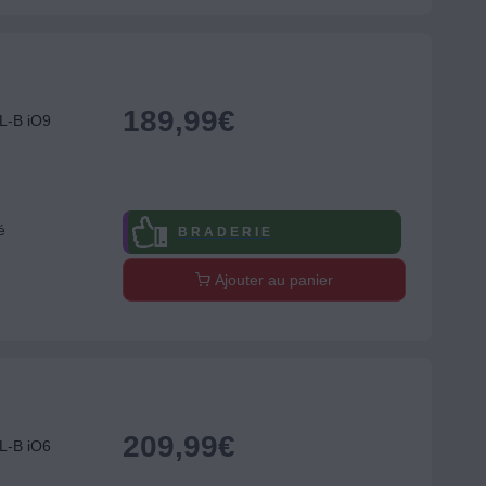
189,99
€
L-B iO9
n
é
B R A D E R I E
Ajouter au panier
209,99
€
L-B iO6