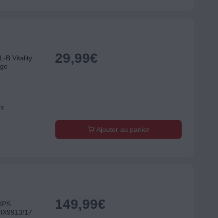
29,99
€
-B Vitality
age
ns
Ajouter au panier
149,99
€
LIPS
 HX9913/17