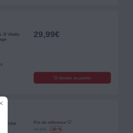
29,99
€
-B Vitality
yage
ns
Ajouter au panier
Prix de référence
D2 Pulse
49.99
€
-30 %