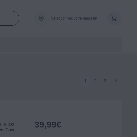
Sélectionnez votre magasin
1
2
3
39,99
€
L-B iO2
vel Case