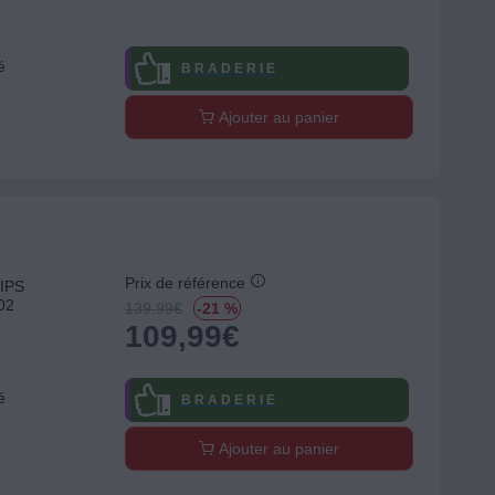
é
B R A D E R I E
Ajouter au panier
Prix de référence
LIPS
02
139.99
€
-21 %
109,99
€
é
B R A D E R I E
Ajouter au panier