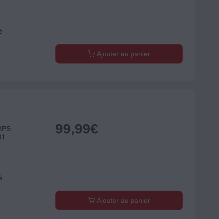
é
Ajouter au panier
99,99
€
LIPS
01
é
Ajouter au panier