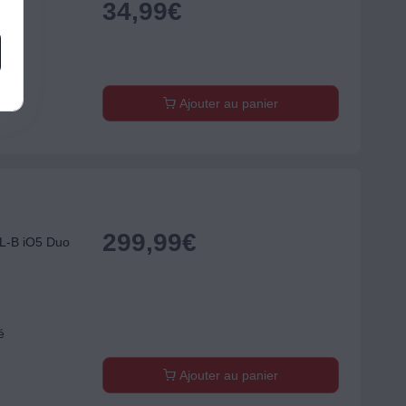
34,99
€
 ml
Ajouter au panier
299,99
€
AL-B iO5 Duo
é
Ajouter au panier