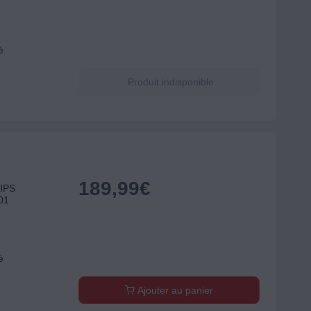
é
Produit indisponible
189,99
€
LIPS
01
é
Ajouter au panier