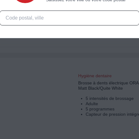
Aucune
Adulte
3 programmes
Capacité du réservoir : 170
Hygiène dentaire
Brosse à dents électrique OR
Matt Black/Quite White
5 intensités de brossage
Adulte
5 programmes
Capteur de pression intégr