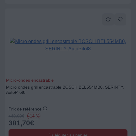
Micro-ondes encastrable
Micro ondes grill encastrable BOSCH BEL554MB0, SERINTY,
AutoPilot8
Prix de référence
449.00
€
-14 %
381,70
€
Ajouter au panier