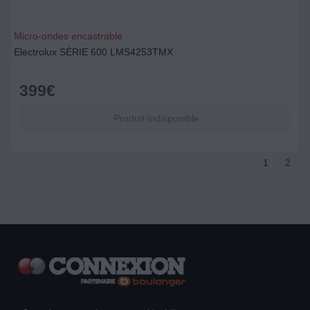
Micro-ondes encastrable
Electrolux SÉRIE 600 LMS4253TMX
399
€
Produit indisponible
1
2