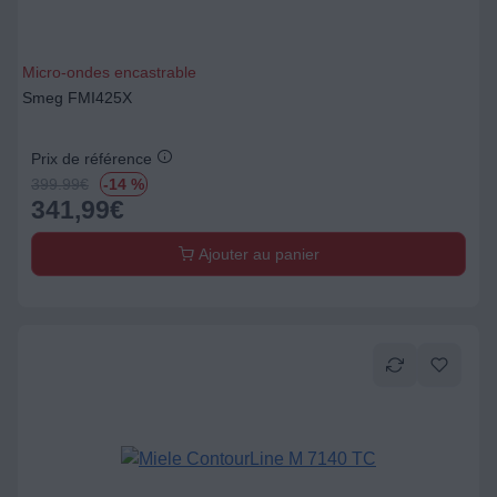
Micro-ondes encastrable
Smeg FMI425X
Prix de référence
399.99
€
-14 %
341,99
€
Ajouter au panier