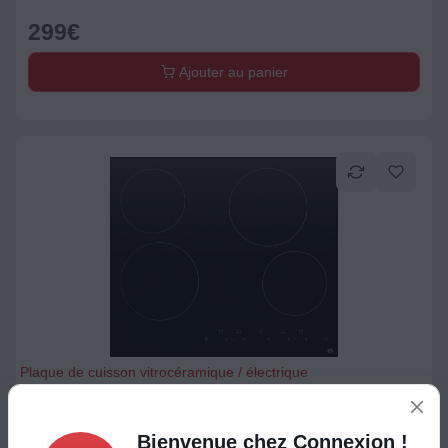
299
€
Ajouter au panier
Plaque de cuisson vitrocéramique / électrique
Plaque vitrocéramique ESSENTIELB ETV41
Bienvenue chez Connexion !