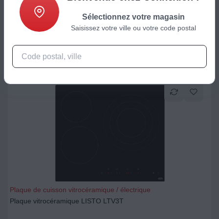
Prix de référence
149.00
€
-13 %
Sélectionnez votre magasin
129
€
Saisissez votre ville ou votre code postal
Ajouter au panier
Plaque de cuisson vitrocéramique / électrique
Plaque vitrocéramique LISTO LTV3T