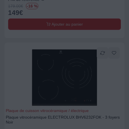
179.00
€
-16 %
149
€
Ajouter au panier
Plaque de cuisson vitrocéramique / électrique
Plaque vitrocéramique ELECTROLUX BHV6232FOK - 3 foyers
Noir