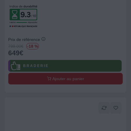
Prix de référence
799.00
€
-18 %
649
€
B R A D E R I E
Ajouter au panier