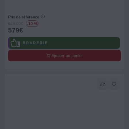
Prix de référence
649.00
€
-10 %
579
€
B R A D E R I E
Ajouter au panier