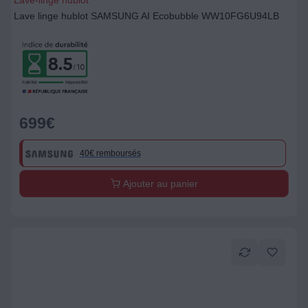
Lave-linge hublot
Lave linge hublot SAMSUNG AI Ecobubble WW10FG6U94LB
699
€
40€ remboursés
Ajouter au panier