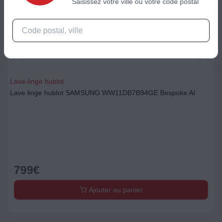
Saisissez votre ville ou votre code postal
Lave-linge hublot
Lave linge hublot SAMSUNG WW11DB7B94GE Bespoke AI
799
€
Ajouter au panier