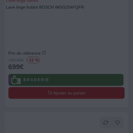
Lave-linge hublot
Lave linge hublot BOSCH WGG254FQFR
Prix de référence
799.99
€
-12 %
699
€
B R A D E R I E
Ajouter au panier