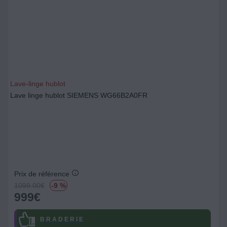
Lave-linge hublot
Lave linge hublot SIEMENS WG66B2A0FR
Prix de référence
1099.00
€
-9 %
999
€
B R A D E R I E