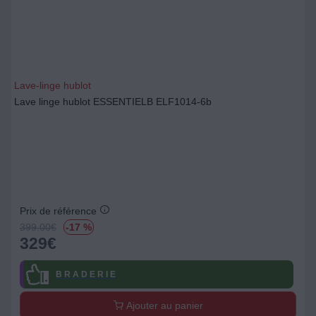
Lave-linge hublot
Lave linge hublot ESSENTIELB ELF1014-6b
Prix de référence
399.00
€
-17 %
329
€
B R A D E R I E
Ajouter au panier