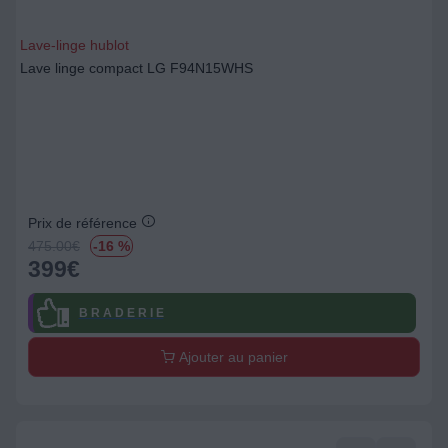
Lave-linge hublot
Lave linge compact LG F94N15WHS
Prix de référence
475.00
€
-16 %
399
€
B R A D E R I E
Ajouter au panier