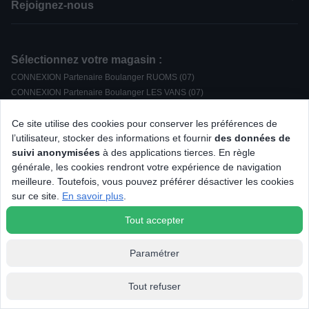
Rejoignez-nous
Sélectionnez votre magasin :
CONNEXION Partenaire Boulanger RUOMS (07)
CONNEXION Partenaire Boulanger LES VANS (07)
CONNEXION Partenaire Boulanger LA FLOTTE EN RE (17)
CONNEXION Partenaire Boulanger BAUME-LES-DAMES (25)
Ce site utilise des cookies pour conserver les préférences de
l’utilisateur, stocker des informations et fournir
des données de
CONNEXION Partenaire Boulanger NYONS (26)
suivi anonymisées
à des applications tierces. En règle
CONNEXION Partenaire Boulanger ETOILE-SUR-RHONE (26)
générale, les cookies rendront votre expérience de navigation
CONNEXION Partenaire Boulanger REVEL (31)
meilleure. Toutefois, vous pouvez préférer désactiver les cookies
CONNEXION Partenaire Boulanger PINEUILH (33)
sur ce site.
En savoir plus
.
CONNEXION Partenaire Boulanger LA COTE SAINT ANDRE (38)
CONNEXION Partenaire Boulanger FIGEAC (46)
Tout accepter
CONNEXION Partenaire Boulanger CHATEAU GONTIER (53)
CONNEXION Partenaire Boulanger LAXOU NANCY (54)
Paramétrer
CONNEXION Partenaire Boulanger BAUD (56)
CONNEXION Partenaire Boulanger METZ (57)
Affichage et filtrage
Tout refuser
CONNEXION Partenaire Boulanger DUNKERQUE (59)
CONNEXION Partenaire Boulanger L'AIGLE (61)