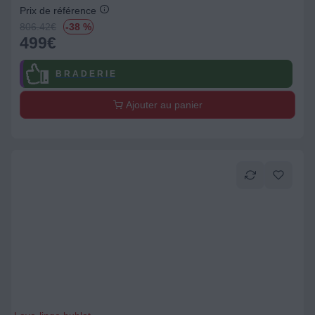
Prix de référence
806.42
€
-38 %
499
€
B R A D E R I E
Ajouter au panier