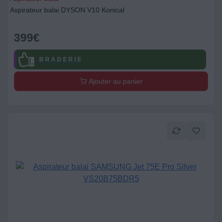
Aspirateur balai DYSON V10 Konical
399
€
B R A D E R I E
Ajouter au panier