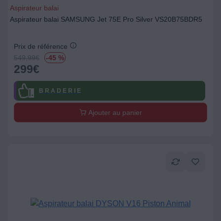
Aspirateur balai
Aspirateur balai SAMSUNG Jet 75E Pro Silver VS20B75BDR5
Prix de référence
549,99
€
-45 %
299
€
B R A D E R I E
Ajouter au panier