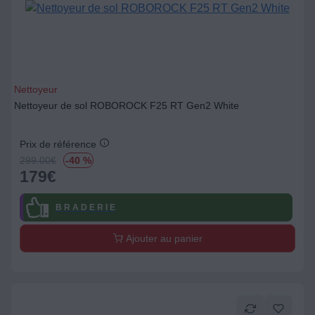
Nettoyeur
Nettoyeur de sol ROBOROCK F25 RT Gen2 White
Prix de référence
299.00
€
-40 %
179
€
B R A D E R I E
Ajouter au panier