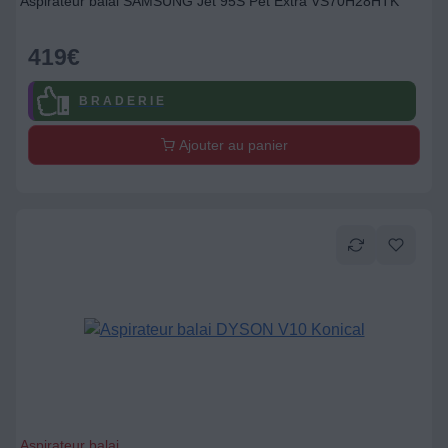
Aspirateur balai SAMSUNG Jet 95S Pet Extra VS70H28HTK
419
€
B R A D E R I E
Ajouter au panier
Aspirateur balai