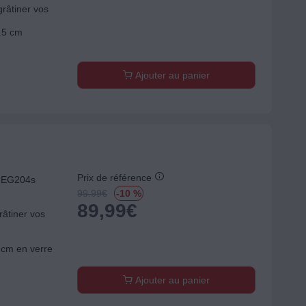
grâtiner vos
1.5 cm
Ajouter au panier
Prix de référence
B EG204s
99.99
€
-10 %
89,99
€
râtiner vos
 cm en verre
Ajouter au panier