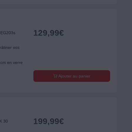
129,99
€
B EG203s
râtiner vos
 cm en verre
Ajouter au panier
199,99
€
K 30