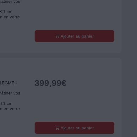
râtiner vos
38.1 cm
m en verre
Ajouter au panier
399,99
€
C01EGMEU
râtiner vos
38.1 cm
m en verre
Ajouter au panier