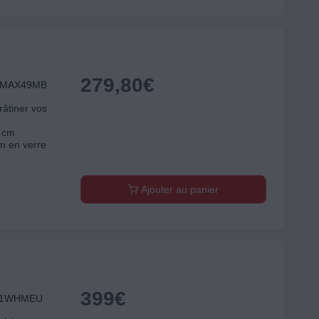
279,80
€
L MAX49MB
râtiner vos
3 cm
m en verre
Ajouter au panier
399
€
C01WHMEU