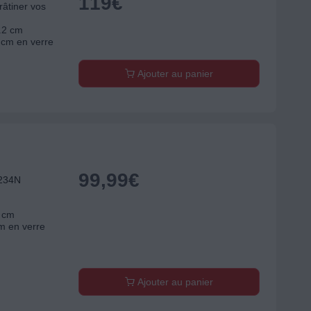
119
€
râtiner vos
9.2 cm
 cm en verre
Ajouter au panier
99,99
€
234N
7 cm
m en verre
Ajouter au panier