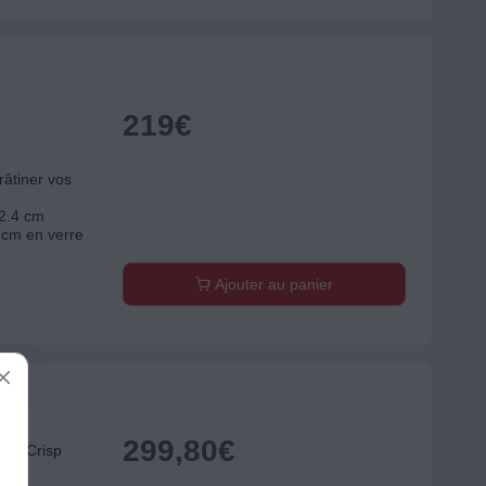
219
€
râtiner vos
42.4 cm
 cm en verre
Ajouter au panier
299,80
€
ce Crisp