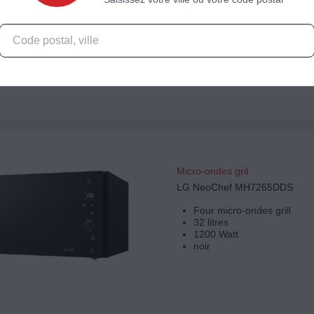
Four micro-ondes grill
25 litres
800 Watt
noir
Micro-ondes gril
LG NeoChef MH7265DDS
Four micro-ondes grill
32 litres
1200 Watt
noir