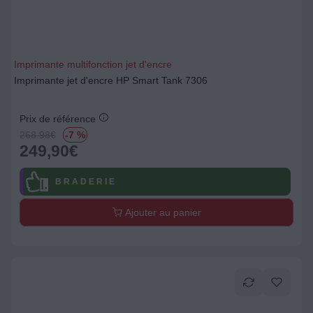
Imprimante multifonction jet d'encre
Imprimante jet d'encre HP Smart Tank 7306
Prix de référence
268.98
€
-7 %
249,90
€
B R A D E R I E
Ajouter au panier