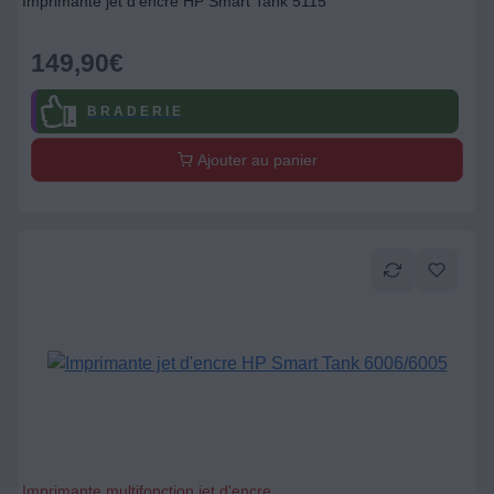
Imprimante jet d'encre HP Smart Tank 5115
149,90
€
B R A D E R I E
Ajouter au panier
Imprimante multifonction jet d'encre