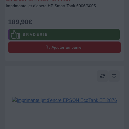
Imprimante jet d'encre HP Smart Tank 6006/6005
189,90
€
B R A D E R I E
Ajouter au panier