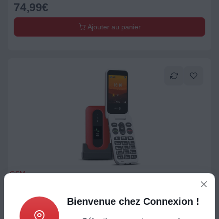
74,99
€
Ajouter au panier
GSM
Téléphone portable DORO Leva L30 Rouge/Blanc
Bienvenue chez Connexion !
124,99
€