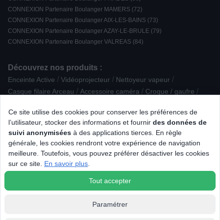
CONNEXION Partenaire Boulanger MAMERS (72)
CONNEXION Partenaire Boulanger AIX-LES-BAINS (73)
CONNEXION Partenaire Boulanger AZAY-LE-BRULE (79)
CONNEXION Partenaire Boulanger VALREAS (84)
Découvrez nos produits :
/
/
/
Enceinte Active
Vidéoprojecteur
Nettoyeur vapeur
/
/
/
Casque filaire Arceau
Accessoire caméra
Croque / gaufre
/
/
/
Four Email
Papier photo
Enceinte Encastrable
Ce site utilise des cookies pour conserver les préférences de
/
/
Imprimante laser
Accessoire Bien-être / Santé / Beauté
l’utilisateur, stocker des informations et fournir
des données de
/
/
/
Plancha
Plat / Terrine / Moule
Aspirateur cuve
suivi anonymisées
à des applications tierces. En règle
/
/
/
Accessoire puericulture
Dac
Lecteur DVD
générale, les cookies rendront votre expérience de navigation
/
/
/
Cave à vin multifonction
Enceinte intelligente
Four Gaz
meilleure. Toutefois, vous pouvez préférer désactiver les cookies
/
/
/
Elément séparé
Ampli intégré Stéréo
Friteuse / Airfryer
sur ce site.
En savoir plus
.
/
Machine à coudre
Cuisinière induction
Tout accepter
Paramétrer