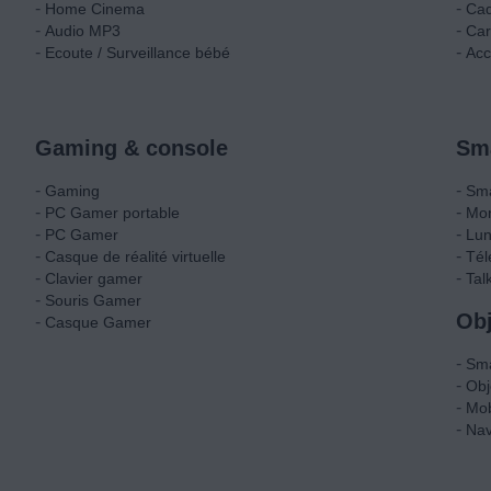
-
-
Home Cinema
Cad
-
-
Audio MP3
Car
-
-
Ecoute / Surveillance bébé
Acc
Gaming & console
Sma
-
-
Gaming
Sm
-
-
PC Gamer portable
Mon
-
-
PC Gamer
Lun
-
-
Casque de réalité virtuelle
Tél
-
-
Clavier gamer
Tal
-
Souris Gamer
Obj
-
Casque Gamer
-
Sm
-
Obj
-
Mob
-
Nav