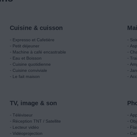
Cuisine & cuisson
Mai
-
-
Expresso et Cafetière
Soi
-
-
Petit déjeuner
Asp
-
-
Machine à café encastrable
Cha
-
-
Eau et Boisson
Tra
-
-
Cuisine quotidienne
Am
-
-
Cuisine conviviale
Jar
-
-
Le fait maison
Acc
TV, image & son
Pho
-
-
Téléviseur
App
-
-
Réception TNT / Satellite
Obj
-
-
Lecteur vidéo
Fla
-
-
Vidéoprojection
Ca