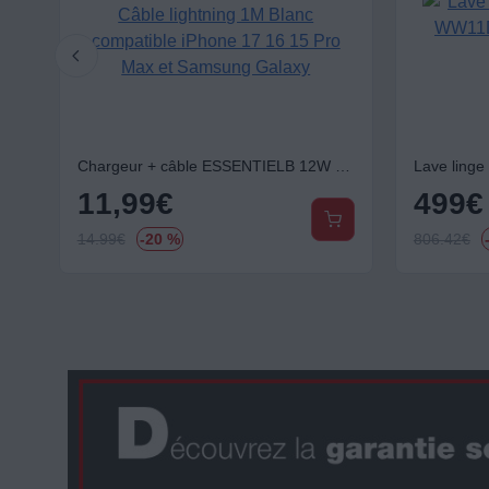
teur sans sac ROWENTA Swift Power Cyclonic RO2913EA
Chargeur + câble ESSENTIELB 12W USB-A + Câble lightning 1M Blanc compatible iPhone 17 16 15 Pro Max et Samsung Galaxy
11,99
€
499
€
14.99
€
-20 %
806.42
€