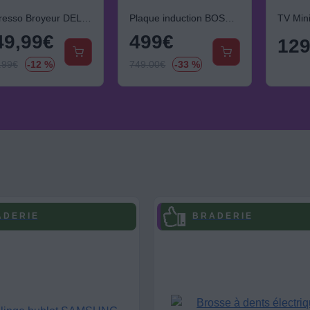
Expresso Broyeur DELONGHI Magnifica Start Color FEB2252.SB Argent
Plaque induction BOSCH PIX63SHC1F Serenity FlexInduction
49,99
€
499
€
12
.99
€
-12 %
749.00
€
-33 %
 D E R I E
B R A D E R I E