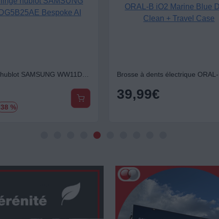
Lave linge hublot SAMSUNG WW11DG5B25AE Bespoke AI
39,99
€
-38 %