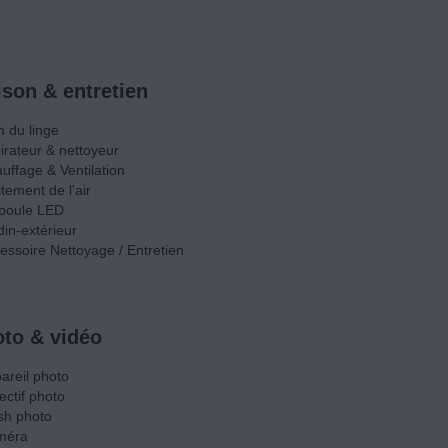
son & entretien
n du linge
irateur & nettoyeur
uffage & Ventilation
itement de l'air
poule LED
din-extérieur
essoire Nettoyage / Entretien
to & vidéo
areil photo
ectif photo
sh photo
méra