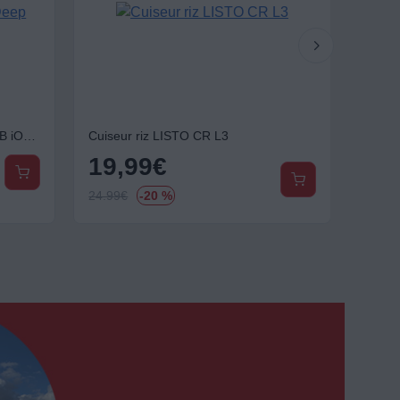
Brosse à dents électrique ORAL-B iO2 Marine Blue Deep Clean + Travel Case
Cuiseur riz LISTO CR L3
19,99
€
12
24.99
€
-20 %
149.9