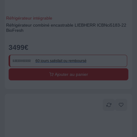
Réfrigérateur intégrable
Réfrigérateur combiné encastrable LIEBHERR ICBNci5183-22
BioFresh
3499
€
60 jours satisfait ou remboursé
Ajouter au panier