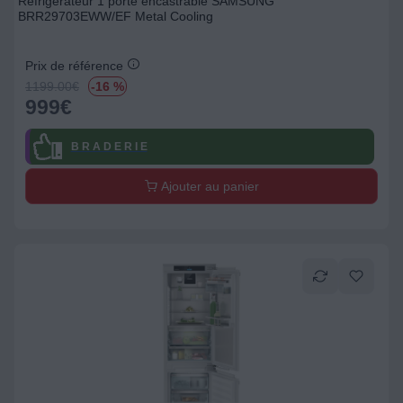
Réfrigérateur 1 porte encastrable SAMSUNG
BRR29703EWW/EF Metal Cooling
Prix de référence
1199.00
€
-16 %
999
€
B R A D E R I E
Ajouter au panier