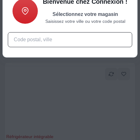
Bienvenue chez Connexion !
Réfrigérateur intégrable
Réfrigérateur combiné BOSCH KIN96NSE0 Série 2, XL
Sélectionnez votre magasin
Saisissez votre ville ou votre code postal
1305,24
€
Ajouter au panier
Réfrigérateur intégrable