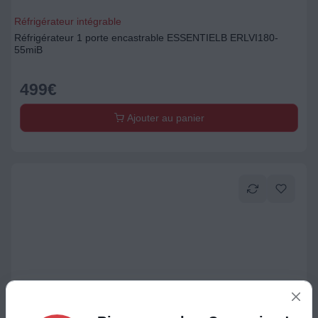
Réfrigérateur intégrable
Réfrigérateur 1 porte encastrable ESSENTIELB ERLVI180-
55miB
499
€
Ajouter au panier