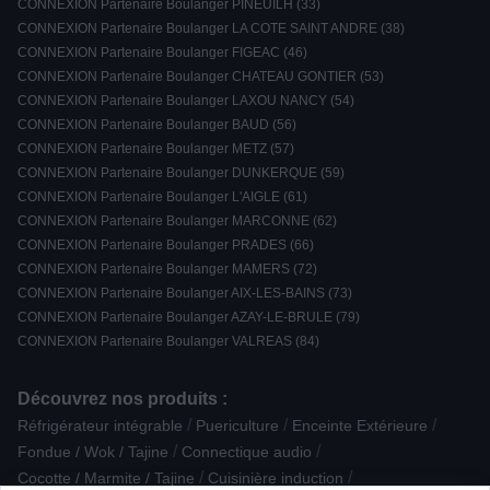
CONNEXION Partenaire Boulanger PINEUILH (33)
CONNEXION Partenaire Boulanger LA COTE SAINT ANDRE (38)
CONNEXION Partenaire Boulanger FIGEAC (46)
CONNEXION Partenaire Boulanger CHATEAU GONTIER (53)
CONNEXION Partenaire Boulanger LAXOU NANCY (54)
CONNEXION Partenaire Boulanger BAUD (56)
CONNEXION Partenaire Boulanger METZ (57)
CONNEXION Partenaire Boulanger DUNKERQUE (59)
CONNEXION Partenaire Boulanger L'AIGLE (61)
CONNEXION Partenaire Boulanger MARCONNE (62)
CONNEXION Partenaire Boulanger PRADES (66)
CONNEXION Partenaire Boulanger MAMERS (72)
CONNEXION Partenaire Boulanger AIX-LES-BAINS (73)
CONNEXION Partenaire Boulanger AZAY-LE-BRULE (79)
CONNEXION Partenaire Boulanger VALREAS (84)
Découvrez nos produits :
/
/
/
Réfrigérateur intégrable
Puericulture
Enceinte Extérieure
/
/
Fondue / Wok / Tajine
Connectique audio
/
/
Cocotte / Marmite / Tajine
Cuisinière induction