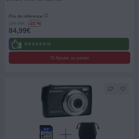
Prix de référence
109.99
€
-22 %
84,99
€
B R A D E R I E
Ajouter au panier