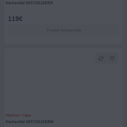
KitchenAid 5KFC0516EER
119
€
Produit indisponible
Hachoir / râpe
KitchenAid 5KFC0516EBM