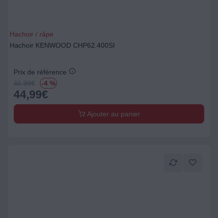
Hachoir / râpe
Hachoir KENWOOD CHP62.400SI
Prix de référence
46.99
€
-4 %
44,99
€
Ajouter au panier