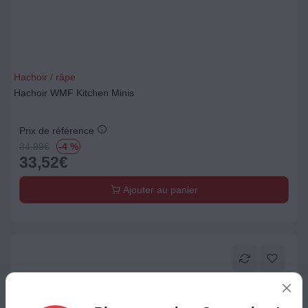
Hachoir / râpe
Hachoir WMF Kitchen Minis
Prix de référence
34.99
€
-4 %
33,52
€
Ajouter au panier