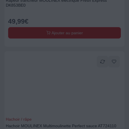
Rapeur trancheur MOULINEX électrique Fresh Express
DK853BE0
49,99
€
Ajouter au panier
Hachoir / râpe
Hachoir MOULINEX Multimoulinette Perfect sauce AT724110