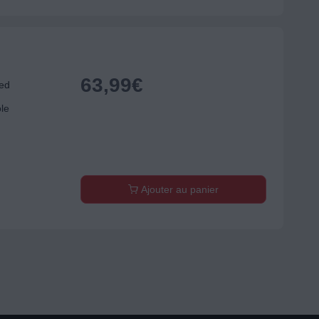
63,99
€
ed
ole
Ajouter au panier