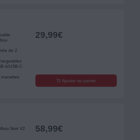
29,99
€
ouble
Xbox
anée de 2
chargeables
USB-A/USB-C
s manettes
Ajouter au panier
58,99
€
Xbox Noir V2