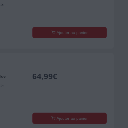
ole
Ajouter au panier
64,99
€
lue
ole
Ajouter au panier