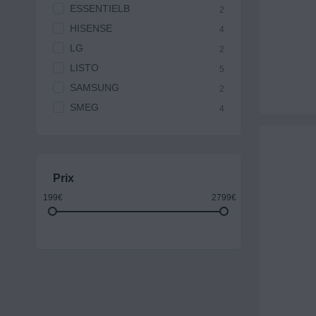
ESSENTIELB
2
HISENSE
4
LG
2
LISTO
5
SAMSUNG
2
SMEG
4
Prix
199€
2799€