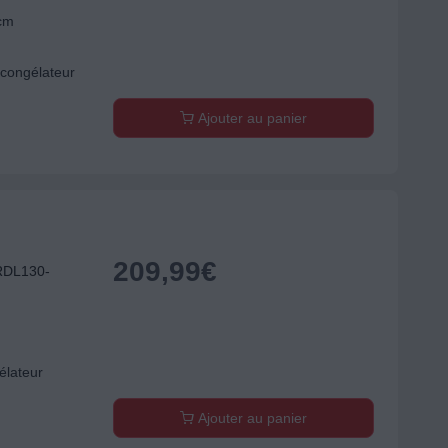
 cm
congélateur
Ajouter au panier
209,99
€
 RDL130-
élateur
Ajouter au panier