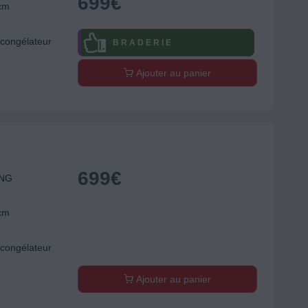
699
€
 cm
congélateur
B R A D E R I E
Ajouter au panier
699
€
UNG
 cm
congélateur
Ajouter au panier