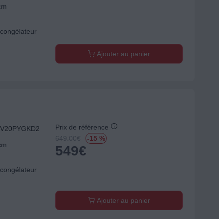
 cm
congélateur
Ajouter au panier
Prix de référence
GTBV20PYGKD2
649.00
€
-15 %
 cm
549
€
congélateur
Ajouter au panier