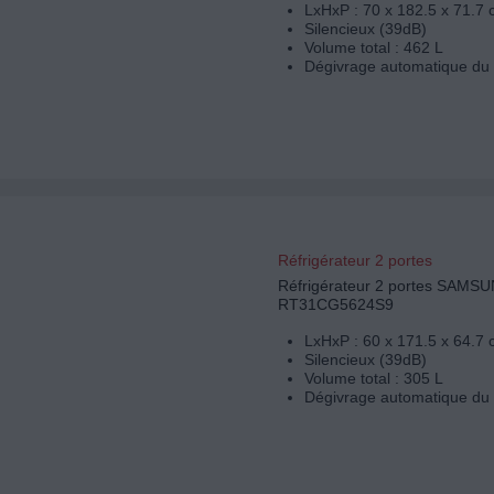
LxHxP : 70 x 182.5 x 71.7
Silencieux (39dB)
Volume total : 462 L
Dégivrage automatique du 
Réfrigérateur 2 portes
Réfrigérateur 2 portes SAMS
RT31CG5624S9
LxHxP : 60 x 171.5 x 64.7
Silencieux (39dB)
Volume total : 305 L
Dégivrage automatique du 