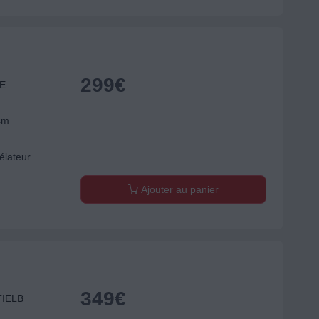
299
€
SE
cm
élateur
Ajouter au panier
349
€
TIELB