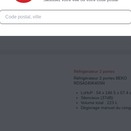
LxHxP : 59.5 x 170 x 65 c
Silencieux (39dB)
Volume total : 325 L
Dégivrage automatique du 
Réfrigérateur 2 portes
Réfrigérateur 2 portes BEKO
RDSA240K40SN
LxHxP : 54 x 146.5 x 57.4
Silencieux (37dB)
Volume total : 223 L
Dégivrage manuel du cong