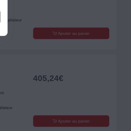
m
congélateur
Ajouter au panier
405,24
€
 cm
élateur
Ajouter au panier