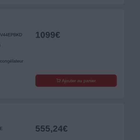
1099
€
TBV44EPBKD
m
congélateur
Ajouter au panier
555,24
€
SE