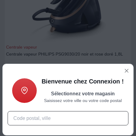
Centrale vapeur
Centrale vapeur PHILIPS PSG9030/20 noir et rose doré 1,8L
700,33
€
Bienvenue chez Connexion !
Ajouter au panier
Sélectionnez votre magasin
Saisissez votre ville ou votre code postal