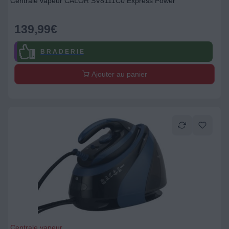
Centrale vapeur CALOR SV8111C0 Express Power
139,99
€
B R A D E R I E
Ajouter au panier
Centrale vapeur