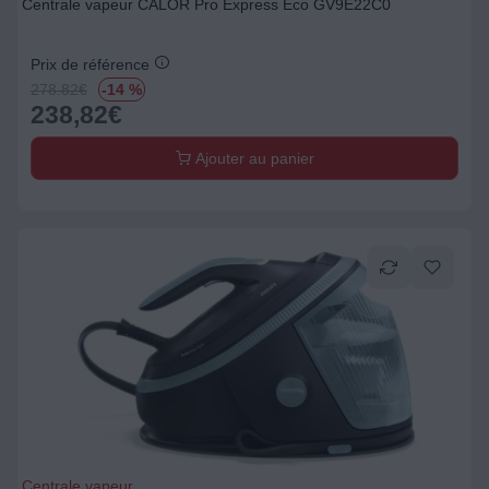
Centrale vapeur CALOR Pro Express Eco GV9E22C0
Prix de référence
278.82
€
-14 %
238,82
€
Ajouter au panier
Centrale vapeur