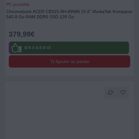
PC portable
Chromebook ACER CB315-8H-89WN 15,6" MediaTek Kompanio
540 8 Go RAM DDR5 SSD 128 Go
379,99
€
B R A D E R I E
Ajouter au panier