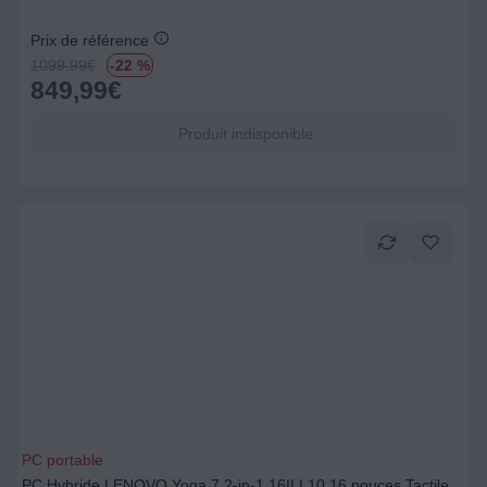
Prix de référence
1099.99
€
-22 %
849,99
€
Produit indisponible
PC portable
PC Hybride LENOVO Yoga 7 2-in-1 16ILL10 16 pouces Tactile