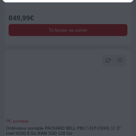
16 Go RAM DDR4 SSD 512 Go
849,99
€
Ajouter au panier
PC portable
Ordinateur portable PACKARD BELL PB17-31P-C8XG 17,3"
Intel N150 8 Go RAM SSD 128 Go