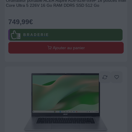
Ordinateur portable ACER Aspire A16-52M-599P 16 pouces Intel
Core Ultra 5 226V 16 Go RAM DDR5 SSD 512 Go
749,99
€
B R A D E R I E
Ajouter au panier