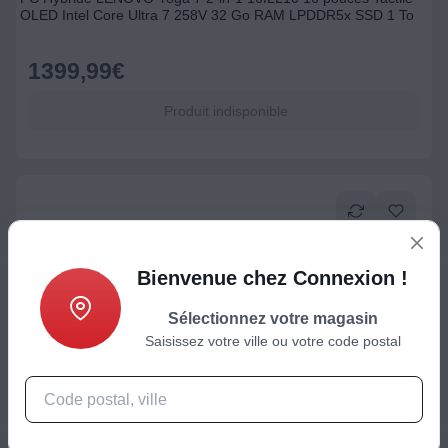
OLED Intel Core Ultra 7 258V 32 Go RAM LPDDR5x SSD 1 To
1399,99
€
Produit indisponible
Bienvenue chez Connexion !
Sélectionnez votre magasin
Saisissez votre ville ou votre code postal
PC portable
Ordinateur portable HP 15-fc0022nf 15,6" AMD Ryzen 7 7730U