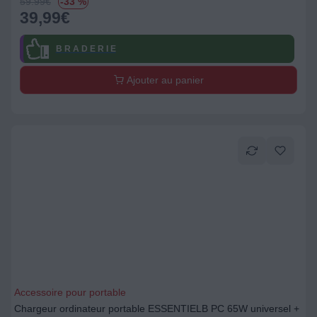
59.99
€
-33 %
39,99
€
B R A D E R I E
Ajouter au panier
Accessoire pour portable
Chargeur ordinateur portable ESSENTIELB PC 65W universel +