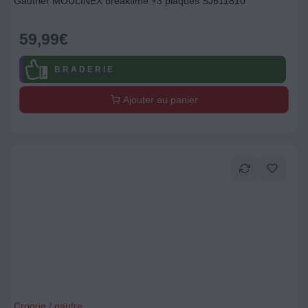
Gaufrier MOULINEX breaktime +3 plaques SJ611810
59,99
€
B R A D E R I E
Ajouter au panier
Croque / gaufre