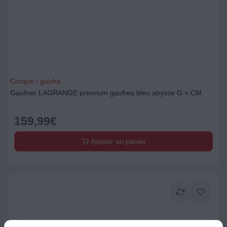
Croque / gaufre
Gaufrier LAGRANGE premium gaufres bleu abysse G + CM
159,99
€
Ajouter au panier