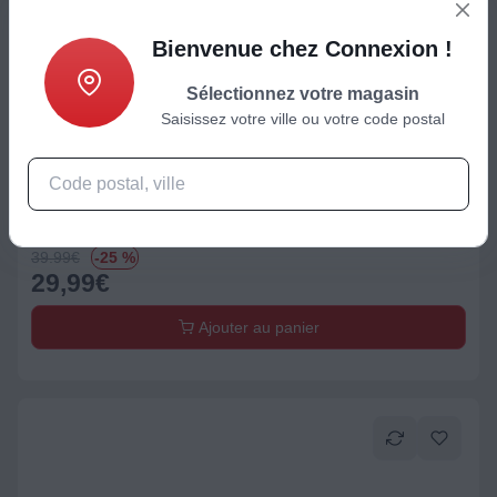
Bienvenue chez Connexion !
Sélectionnez votre magasin
Saisissez votre ville ou votre code postal
Croque / gaufre
Croque monsieur FRIFRI DUO'DWICH XXL FRI1602009GRP
Prix de référence
39.99
€
-25 %
29,99
€
Ajouter au panier