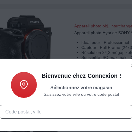
Appareil photo obj. interchang
Appareil photo Hybride SONY A
Ideal pour : Professionnel
Capteur : Full Frame (24x3
Résolution 24,2 mégapixel
Sensibilité ISO maximale :
Bienvenue chez Connexion !
Sélectionnez votre magasin
Saisissez votre ville ou votre code postal
Appareil photo obj. interchang
Appareil photo Hybride SONY 
noir kit E 16-50 PZ OSS II