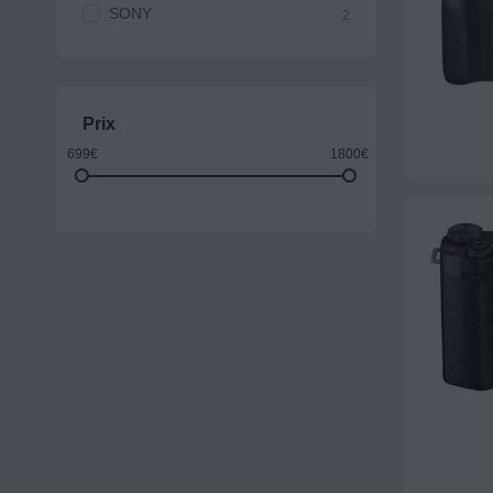
SONY
2
Prix
699€
1800€