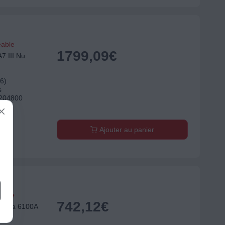
eable
1799,09
€
7 III Nu
6)
s
 204800
Ajouter au panier
eable
742,12
€
Alpha 6100A