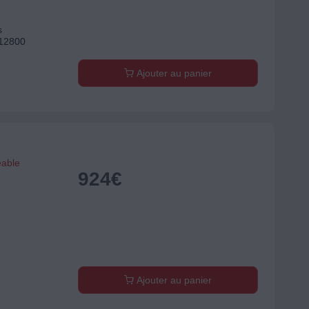
s
 12800
Ajouter au panier
eable
924
€
Ajouter au panier