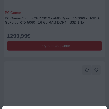
PC Gamer
PC Gamer SKILLKORP SK13 - AMD Ryzen 7 5700X - NVIDIA
GeForce RTX 5060 - 16 Go RAM DDR4 - SSD 1 To
1299,99
€
Ajouter au panier