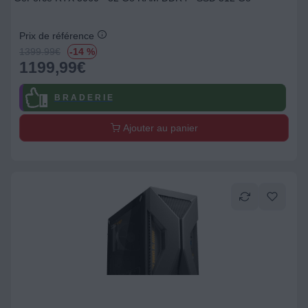
Prix de référence
1399.99
€
-14 %
1199,99
€
B R A D E R I E
Ajouter au panier