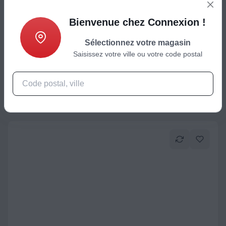
PC Gamer
Bienvenue chez Connexion !
PC Gamer SKILLKORP SK12 - AMD Ryzen 7 5700X - NVIDIA
GeForce RTX 5070 - 32 Go RAM DDR4 - SSD 1 To
Sélectionnez votre magasin
Saisissez votre ville ou votre code postal
1699,99
€
Ajouter au panier