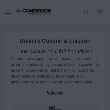
Univers Cuisine & cuisson
Une cuisine où il fait bon vivre !
Aujourd’hui s'équiper ne se résume plus à acheter
un simple ustensile. Que vous soyez un passionné
de café, un adepte du "fait maison" ou un mordu
de domotique, optez pour les appareils qui
améliorent votre quotidien ; un Air-Fryer double
bac, un expresso-broyeur aux commandes
Voir plus
simplifiées, un robot cuiseur connecté, une table
de cuisson induction aspirante et ne manquez pas
de vous régaler autour d’une raclette, une fondue