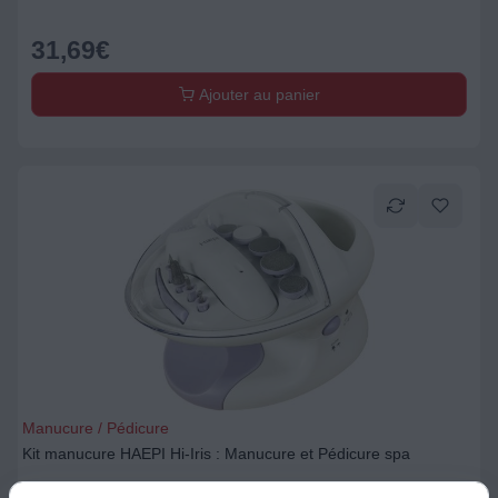
31,69
€
Ajouter au panier
Manucure / Pédicure
Kit manucure HAEPI Hi-Iris : Manucure et Pédicure spa