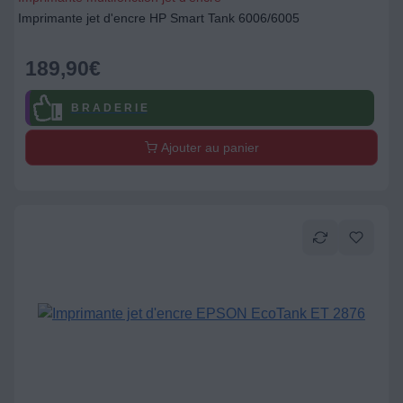
Imprimante jet d'encre HP Smart Tank 6006/6005
189,90
€
B R A D E R I E
Ajouter au panier