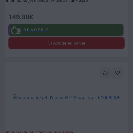
Imprimante jet d'encre HP Smart Tank 5115
149,90
€
B R A D E R I E
Ajouter au panier
Imprimante multifonction jet d'encre