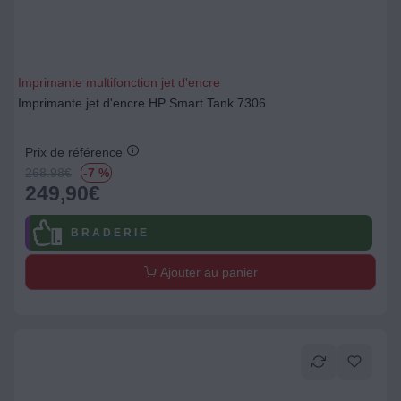
Imprimante multifonction jet d'encre
Imprimante jet d'encre HP Smart Tank 7306
Prix de référence
268.98
€
-7 %
249,90
€
B R A D E R I E
Ajouter au panier