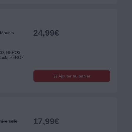
24,99
€
 Mounts
CD; HERO3;
lack; HERO7
Ajouter au panier
17,99
€
iverselle