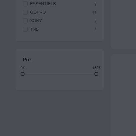
ESSENTIELB
9
GOPRO
17
SONY
2
TNB
2
Prix
9€
150€