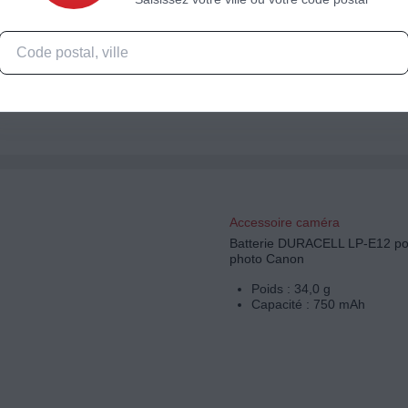
Poids : 46,0 g
Capacité : 1.020 mAh
Accessoire caméra
Batterie DURACELL LP-E12 pou
photo Canon
Poids : 34,0 g
Capacité : 750 mAh