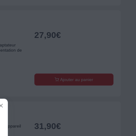
27,90
€
aptateur
mentation de
Ajouter au panier
31,90
€
r appareil