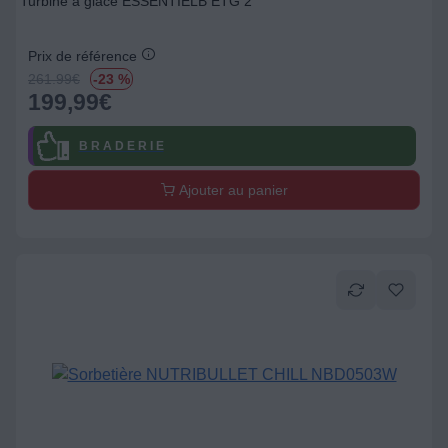
Turbine à glace ESSENTIELB ETG 2
Prix de référence
261.99
€
-23 %
199,99
€
B R A D E R I E
Ajouter au panier