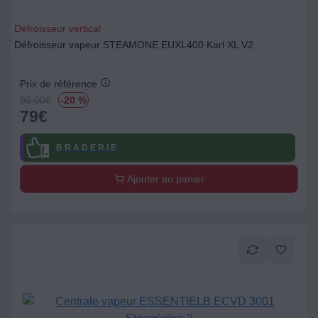
Défroisseur vertical
Défroisseur vapeur STEAMONE EUXL400 Karl XL V2
Prix de référence
99.00
€
-20 %
79
€
B R A D E R I E
Ajouter au panier