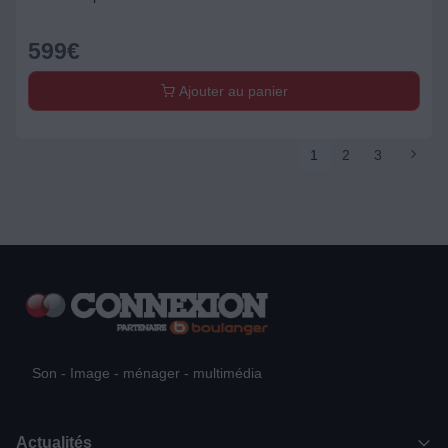
599
€
Ajouter au panier
1
2
3
Son - Image - ménager - multimédia
Actualités