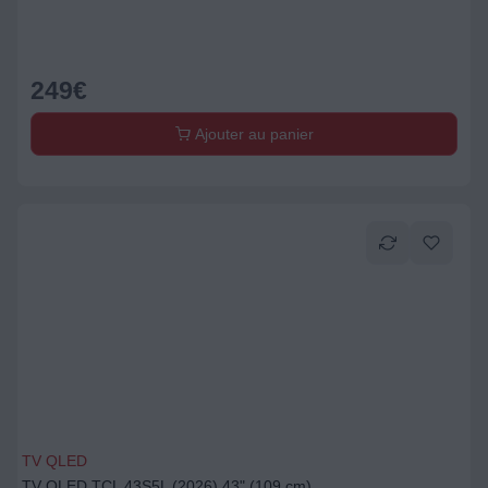
249
€
Ajouter au panier
TV QLED
TV QLED TCL 43S5L (2026) 43" (109 cm)