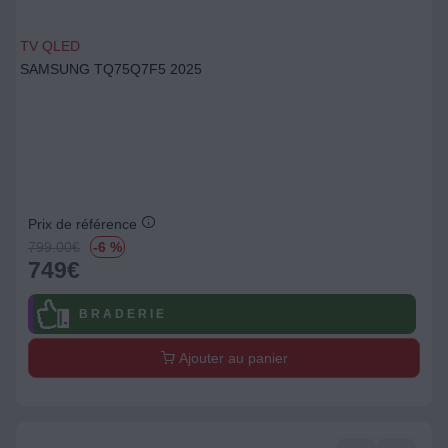
TV QLED
SAMSUNG TQ75Q7F5 2025
Prix de référence
799.00
€
-6 %
749
€
B R A D E R I E
Ajouter au panier