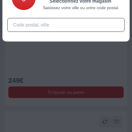
Sélectionnez votre magasin
Saisissez votre ville ou votre code postal
TV QLED
TV QLED HISENSE 32A5S (2026) 32" (80 cm) - Smart TV
249
€
Ajouter au panier