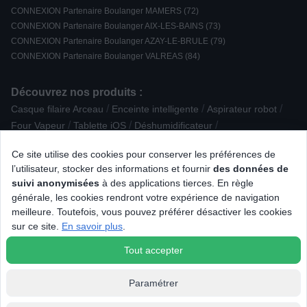
CONNEXION Partenaire Boulanger MAMERS (72)
CONNEXION Partenaire Boulanger AIX-LES-BAINS (73)
CONNEXION Partenaire Boulanger AZAY-LE-BRULE (79)
CONNEXION Partenaire Boulanger VALREAS (84)
Découvrez nos produits :
/
/
/
Casque filaire Arceau
Enceinte intelligente
Aspirateur robot
/
/
/
Four Vapeur
Tablette iOS
Déshumidificateur
/
/
Accessoire Hygiène dentaire
Accessoire pour portable
Ce site utilise des cookies pour conserver les préférences de
/
/
Moulin à café
Accessoire puericulture
l’utilisateur, stocker des informations et fournir
des données de
/
/
/
Micro-ondes monofonction
Anti-insecte
Plancha
suivi anonymisées
à des applications tierces. En règle
/
/
/
Accessoire pour Drone
Réfrigérateur combiné
TV LED 8K
générale, les cookies rendront votre expérience de navigation
/
/
/
Table à repasser
PC Gamer portable
Tablette Android
meilleure. Toutefois, vous pouvez préférer désactiver les cookies
/
/
Dictaphone
Cocotte / Marmite / Tajine
Réfrigérateur intégrable
sur ce site.
En savoir plus
.
/
/
/
Réfrigérateur 2 portes
Scanner
Antenne TV / Radio
Tout accepter
Paramétrer