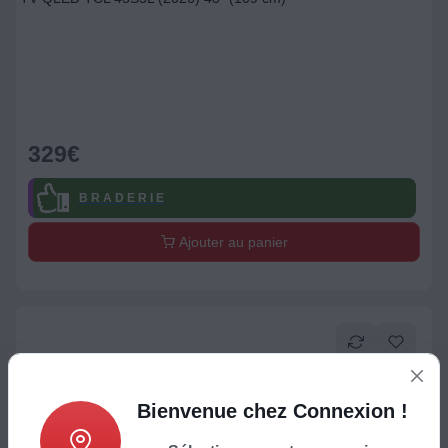
329
€
B R A D E R I E
Ajouter au panier
Bienvenue chez Connexion !