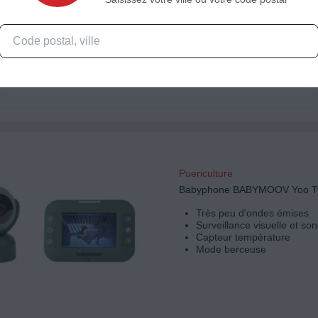
Surveille le sommeil du bé
Surveillance visuelle et so
Capteur température
Mode berceuse
Puericulture
Babyphone BABYMOOV Yoo Tw
Très peu d'ondes émises
Surveillance visuelle et so
Capteur température
Mode berceuse