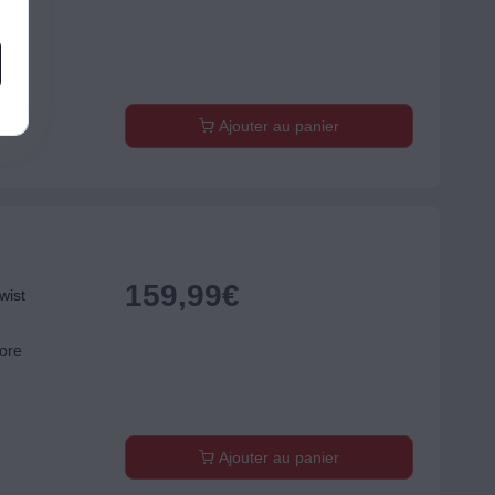
bé
nore
Ajouter au panier
159,99
€
ist
nore
Ajouter au panier