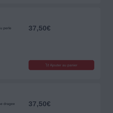
37,50
€
eu perle
Ajouter au panier
37,50
€
ose dragee