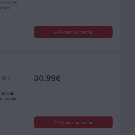
 ciblé des
toires
Ajouter au panier
30,99
€
 58 -
 buccal,
é, coude,
Ajouter au panier