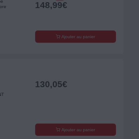
bé
148,99
€
nore
Ajouter au panier
130,05
€
NT
Ajouter au panier