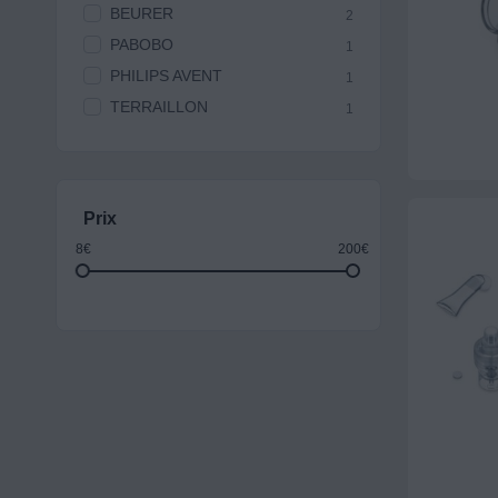
BEURER
2
PABOBO
1
PHILIPS AVENT
1
TERRAILLON
1
Prix
8€
200€