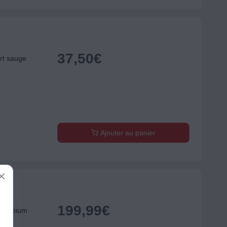
37,50
€
rt sauge
Ajouter au panier
199,99
€
 Premium