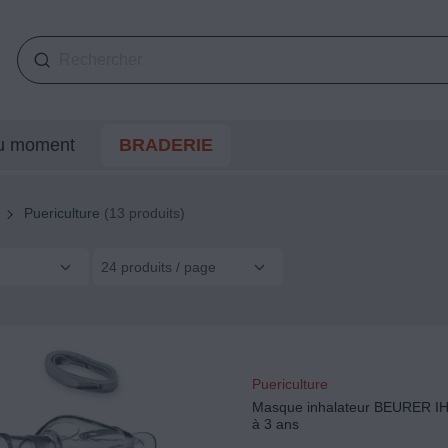
du moment
BRADERIE
Puericulture
(13 produits)
24 produits / page
Puericulture
Masque inhalateur BEURER IH 
à 3 ans