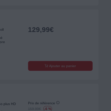
129,99
€
ll
bé
nore
Ajouter au panier
Prix de référence
o plus HD
159.99
€
-6 %