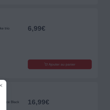
6,99
€
e trio
Ajouter au panier
16,99
€
Delice Black