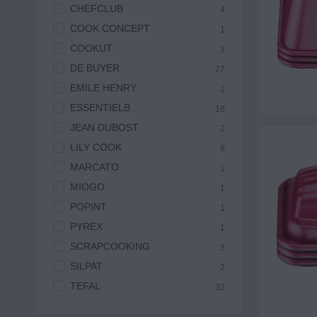
CHEFCLUB
4
COOK CONCEPT
1
COOKUT
3
DE BUYER
27
EMILE HENRY
2
ESSENTIELB
16
JEAN DUBOST
2
LILY COOK
8
MARCATO
1
MIOGO
1
POPINT
1
PYREX
1
SCRAPCOOKING
3
SILPAT
2
TEFAL
32