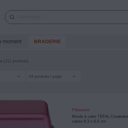
du moment
BRADERIE
ie
(111 produits)
24 produits / page
Pâtisserie
Moule à cake TEFAL Creabake t
cakes 8.3 x 6.5 cm