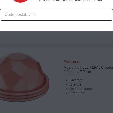
Rond
Noir
Acier carbone
2 moules
Pâtisserie
Moule à gâteau TEFAL Creaba
à facettes 7.7 cm
Diverses
Orange
Acier carbone
3 moules