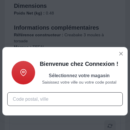
Dimensions
Poids Net (kg) :
0.48
Informations complémentaires
Référence constructeur :
Creabake 3 moules à
torsade
Marque :
TEFAL
Bienvenue chez Connexion !
ctéristiques
Produits complémentaires
Sélectionnez votre magasin
Saisissez votre ville ou votre code postal