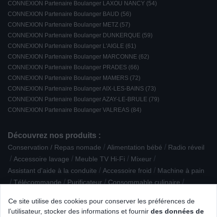
CONNEXION Partenaire Boulanger LAXOU NANCY (54)
CONNEXION Partenaire Boulanger BAUD (56)
CONNEXION Partenaire Boulanger METZ (57)
CONNEXION Partenaire Boulanger DUNKERQUE (59)
CONNEXION Partenaire Boulanger L'AIGLE (61)
CONNEXION Partenaire Boulanger MARCONNE (62)
CONNEXION Partenaire Boulanger PRADES (66)
CONNEXION Partenaire Boulanger MAMERS (72)
CONNEXION Partenaire Boulanger AIX-LES-BAINS (73)
CONNEXION Partenaire Boulanger AZAY-LE-BRULE (79)
CONNEXION Partenaire Boulanger VALREAS (84)
Découvrez nos produits :
/
/
Conservation / Repas nomade
Alimentation bébé
Radio réveil
/
/
/
/
Accessoire lavage
Meuble TV Hi-Fi
Mixeur
/
/
Assistant d'aide à la conduite
Accessoire froid
Machine à pain
/
/
/
/
Télécommande
Purificateur
Consommable culinaire
/
/
/
Four Vapeur
Cave à vin de vieillissement
Micro Chaîne
Ce site utilise des cookies pour conserver les préférences de
/
/
/
Massage
Téléphone sans fil
Micro-ondes combiné
l’utilisateur, stocker des informations et fournir
des données de
/
/
Smartphone reconditionné
Clé USB