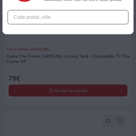
The Frame SAMSUNG
Cadre The Frame SAMSUNG couleur Teck - Compatible TV The
Frame 43''
79
€
Ajouter au panier