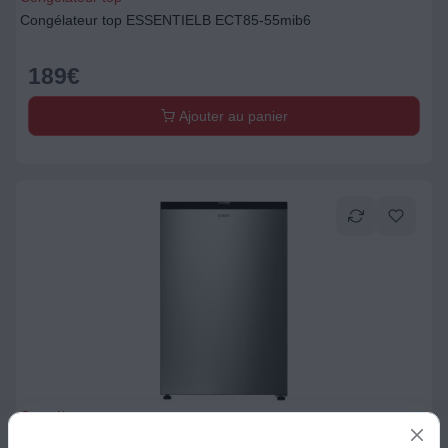
Congélateur top ESSENTIELB ECT85-55mib6
189
€
Ajouter au panier
Congélateur top
Congélateur top CANDY CNUQ2L58EX