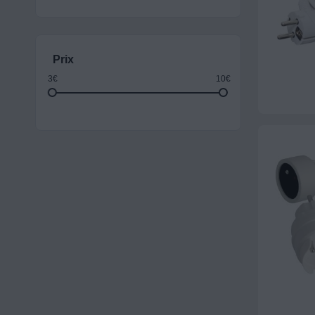
Prix
3€
10€