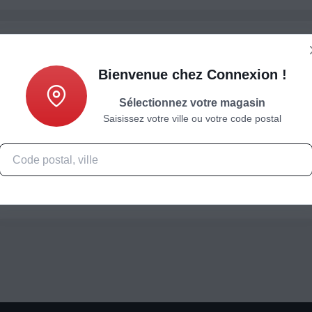
Prise / Rallonge
Bienvenue chez Connexion !
Rallonge LISTO 3m 6A
Garantie : 5 ans
Sélectionnez votre magasin
Rallonge
Saisissez votre ville ou votre code postal
Intensité : 6 A
Tension : 250V