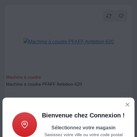
Machine à coudre
Machine à coudre PFAFF Ambition 620
999
€
Ajouter au panier
Bienvenue chez Connexion !
Sélectionnez votre magasin
Saisissez votre ville ou votre code postal