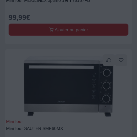
Mini four MOULINEX optimo 19l YY5187FB
99,99
€
Ajouter au panier
Mini four
Mini four SAUTER SMF60MX