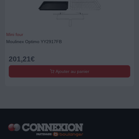
Mini four
Moulinex Optimo YY2917FB
201,21
€
Ajouter au panier