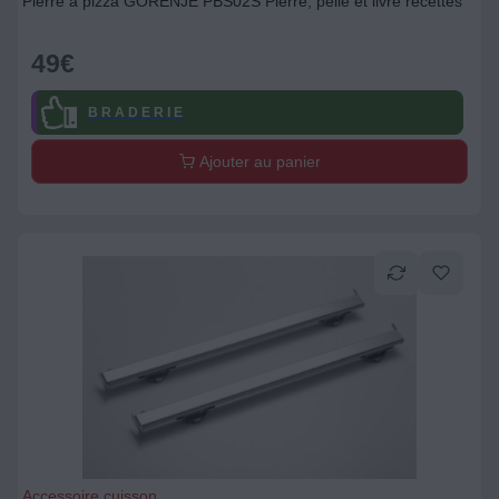
Pierre à pizza GORENJE PBS02S Pierre, pelle et livre recettes
49
€
B R A D E R I E
Ajouter au panier
Accessoire cuisson