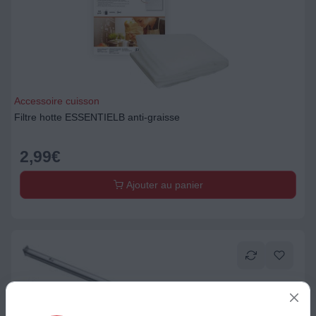
Accessoire cuisson
Filtre hotte ESSENTIELB anti-graisse
2,99
€
Ajouter au panier