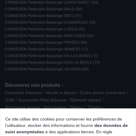
CONNEXION Partenaire Boulanger LAXOU NANCY (54)
CONNEXION Partenaire Boulanger BAUD (56)
CONNEXION Partenaire Boulanger METZ (57)
CONNEXION Partenaire Boulanger DUNKERQUE (59)
CONNEXION Partenaire Boulanger L'AIGLE (61)
CONNEXION Partenaire Boulanger MARCONNE (62)
CONNEXION Partenaire Boulanger PRADES (66)
CONNEXION Partenaire Boulanger MAMERS (72)
CONNEXION Partenaire Boulanger AIX-LES-BAINS (73)
CONNEXION Partenaire Boulanger AZAY-LE-BRULE (79)
CONNEXION Partenaire Boulanger VALREAS (84)
Découvrez nos produits :
/
/
/
Cuisinière induction
Moulin à épices
Cadre photo numérique
/
/
/
GSM
Accessoire Petit déjeuner
Elément séparé
/
/
/
/
Accessoire lavage
Anti-douleur
Mixeur
Théière
/
/
Robot cuiseur
Baladeur / iPod / lecteur MP3 - vidéo
Ce site utilise des cookies pour conserver les préférences de
/
/
/
Moulin à café
Playstation
Casque sans fil intra-auriculaire
l’utilisateur, stocker des informations et fournir
des données de
/
/
/
Son reconditionné
Montre connectée
Enceinte Colonne
suivi anonymisées
à des applications tierces. En règle