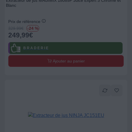
Extracteur de jus MAGIMIX 18085F Juice Expert 3 Chrome et
Blanc
Prix de référence
329.99
€
-24 %
249,99
€
B R A D E R I E
Ajouter au panier