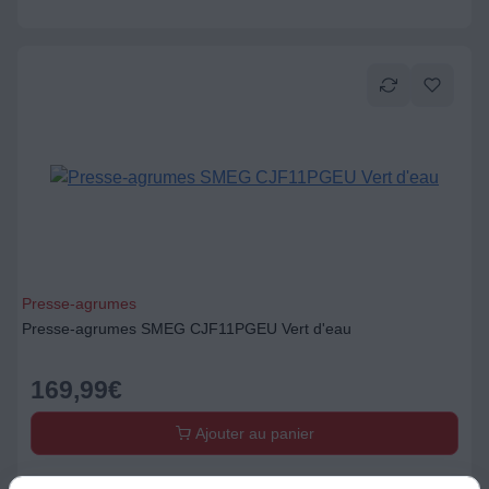
Presse-agrumes
Presse-agrumes SMEG CJF11PGEU Vert d'eau
169,99
€
Ajouter au panier