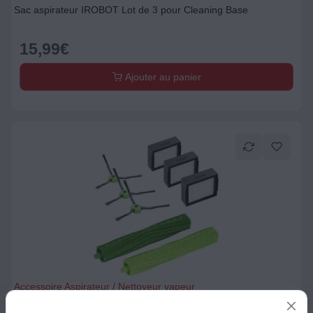
Sac aspirateur IROBOT Lot de 3 pour Cleaning Base
15,99
€
Ajouter au panier
Accessoire Aspirateur / Nettoyeur vapeur
Kit accessoires IROBOT Haute efficacité x3 Roomba e i j Combo