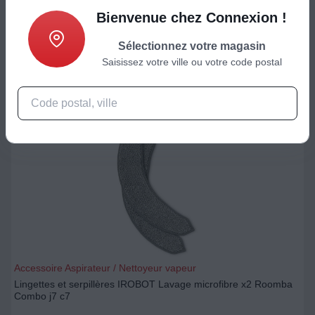
Bienvenue chez Connexion !
37,99
€
Sélectionnez votre magasin
Ajouter au panier
Saisissez votre ville ou votre code postal
Accessoire Aspirateur / Nettoyeur vapeur
Lingettes et serpillères IROBOT Lavage microfibre x2 Roomba
Combo j7 c7