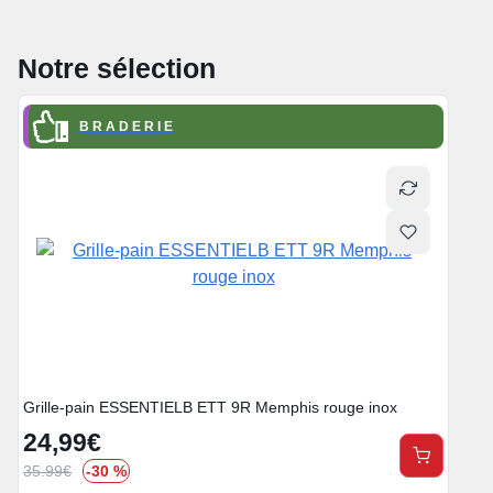
Notre sélection
B R A D E R I E
Grille-pain ESSENTIELB ETT 9R Memphis rouge inox
24,99
€
1
35.99
€
-30 %
24