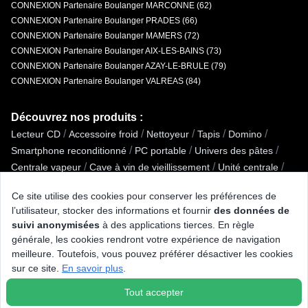
CONNEXION Partenaire Boulanger MARCONNE (62)
CONNEXION Partenaire Boulanger PRADES (66)
CONNEXION Partenaire Boulanger MAMERS (72)
CONNEXION Partenaire Boulanger AIX-LES-BAINS (73)
CONNEXION Partenaire Boulanger AZAY-LE-BRULE (79)
CONNEXION Partenaire Boulanger VALREAS (84)
Découvrez nos produits :
/
/
/
/
/
Lecteur CD
Accessoire froid
Nettoyeur
Tapis
Domino
/
/
/
Smartphone reconditionné
PC portable
Univers des pâtes
/
/
/
Centrale vapeur
Cave à vin de vieillissement
Unité centrale
/
/
Lave-linge séchant
Congélateur armoire
Ce site utilise des cookies pour conserver les préférences de
/
/
Casque sans fil et ANC Intra-auriculaire
Puericulture
l’utilisateur, stocker des informations et fournir
des données de
/
/
Casserole / Poêle / Couvercle
Lave-vaisselle posable
suivi anonymisées
à des applications tierces. En règle
/
/
/
Cuiseur à riz / œufs
Smartphone Android
Dac
Humidificateur
générale, les cookies rendront votre expérience de navigation
/
/
/
Machine à glaçons
Plaque de cuisson aspirante
meilleure. Toutefois, vous pouvez préférer désactiver les cookies
/
/
/
Enceinte centrale
Micro-ondes encastrable
Dictaphone
sur ce site.
En savoir plus
.
/
Vidéoprojecteur
Machine à pain
Tout accepter