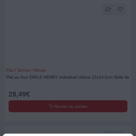
Plat / Terrine / Moule
Plat au four EMILE HENRY individuel Ultime 22x14.5cm Belle Ile
28,49
€
Ajouter au panier