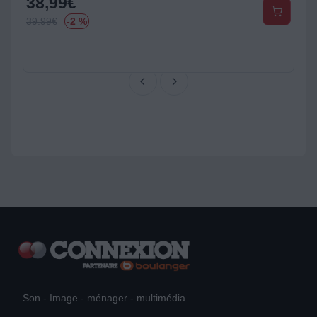
38,99
€
39.99
€
-2 %
Son - Image - ménager - multimédia