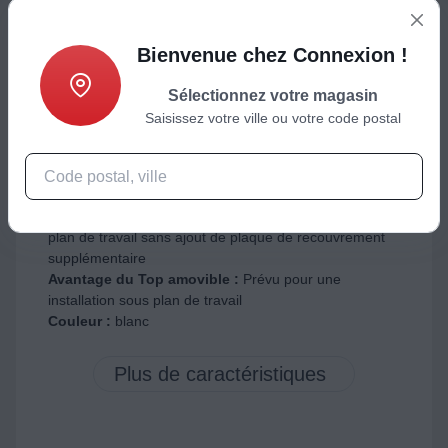
commande apparent
Avantage pose libre :
il peut être posé librement dans
la cuisine et possède sa propre façade.
Bienvenue chez Connexion !
Façade décorative :
Elle n'est pas nécessaire pour cet
appareil
Sélectionnez votre magasin
Compatible plinthe basse ( ou glissière) :
Non, la
Saisissez votre ville ou votre code postal
porte d'habillage décorative à ajouter est à visser et
sera fixe sur le lave vaisselle
Dimension hors top :
81.5
Pieds réglables :
Oui
Top amovible :
Oui, prévu pour une installation sous le
plan de travail sans ajout de plaque de recouvrement
supplémentaire
Avantage du Top amovible :
Prévu pour une
installation sous plan de travail
Couleur :
blanc