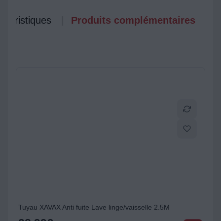
ctéristiques
Produits complémentaires
ion LL+LV
Tuyau XAVAX Anti fuite Lave linge/vaisselle 2.5M