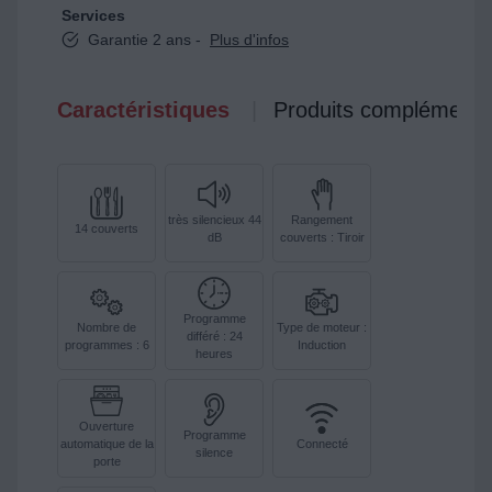
Services
Garantie 2 ans -
Plus d'infos
Caractéristiques
Produits complémenta
très silencieux 44
Rangement
14 couverts
dB
couverts : Tiroir
Programme
Nombre de
Type de moteur :
différé : 24
programmes : 6
Induction
heures
Ouverture
Programme
automatique de la
Connecté
silence
porte