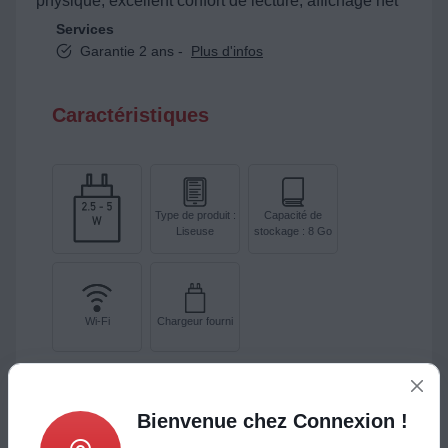
physique, excellent confort de lecture, affichage net
Services
Garantie 2 ans -
Plus d'infos
Caractéristiques
Type de produit :
Capacité de
Liseuse
stockage : 8 Go
Wi-Fi
Chargeur fourni
Taille de l'écran (en pouces et en cm)
: 6" soit 15,24 cm
Bienvenue chez Connexion !