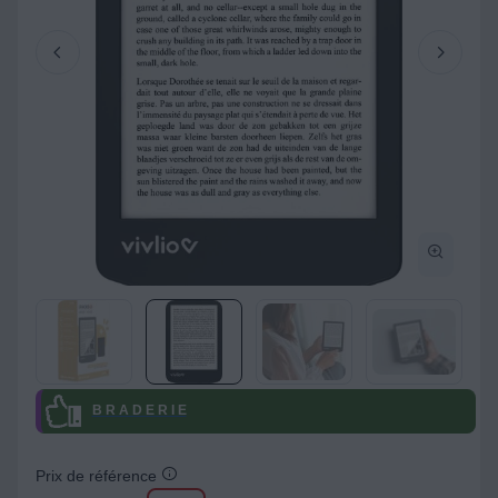
B R A D E R I E
Prix de référence