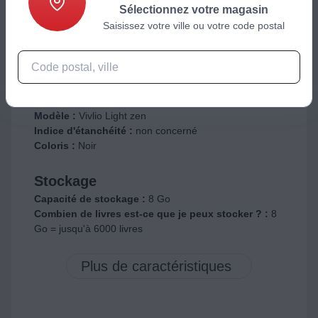
Sélectionnez votre magasin
Saisissez votre ville ou votre code postal
Télécharger la fiche produit
Caractéristiques générales
Type de produit :
Liseuse
Modèle :
Vivlio Light zen
Indice d'étanchéité :
non concerné
Coloris :
Noir
Stockage
Capacité de stockage :
8 Go
Combien de livres est-ce que je peux stocker ? :
8
Go = jusqu'à 6000 livres