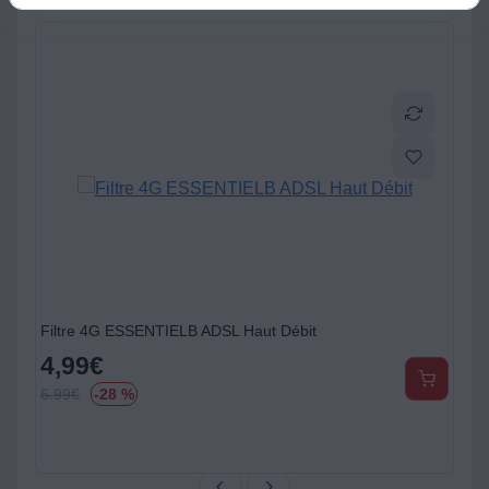
Filtre 4G ESSENTIELB ADSL Haut Débit
4,99
€
6.99
€
-28 %