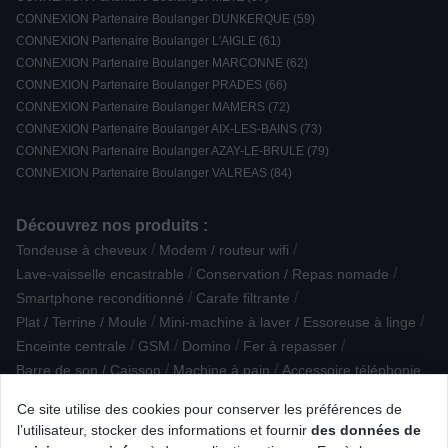
CONNEXION Partenaire Boulanger DUNKERQUE (59)
CONNEXION Partenaire Boulanger L'AIGLE (61)
CONNEXION Partenaire Boulanger MARCONNE (62)
CONNEXION Partenaire Boulanger PRADES (66)
CONNEXION Partenaire Boulanger MAMERS (72)
CONNEXION Partenaire Boulanger AIX-LES-BAINS (73)
CONNEXION Partenaire Boulanger AZAY-LE-BRULE (79)
CONNEXION Partenaire Boulanger VALREAS (84)
Découvrez nos produits :
/
/
Tondeuse à cheveux
Modem / routeur wifi
/
/
Lave-vaisselle encastrable
Conservation / Repas nomade
/
/
Smartphone reconditionné
Carafe filtrante
/
/
Plat / Terrine / Moule
Mini-machine à laver / Essoreuse à linge
/
/
/
/
Enceinte centrale
GSM
Domino
Fer à repasser
/
/
Barre de son / Caisson
Machine à pain
Accessoire téléphonie
/
/
/
/
Câble numerique
Objectif photo
Talkie Walkie
Ce site utilise des cookies pour conserver les préférences de
/
Aspirateur rechargeable / à main
l’utilisateur, stocker des informations et fournir
des données de
/
Raclette / pierre à griller / grill / crêpière