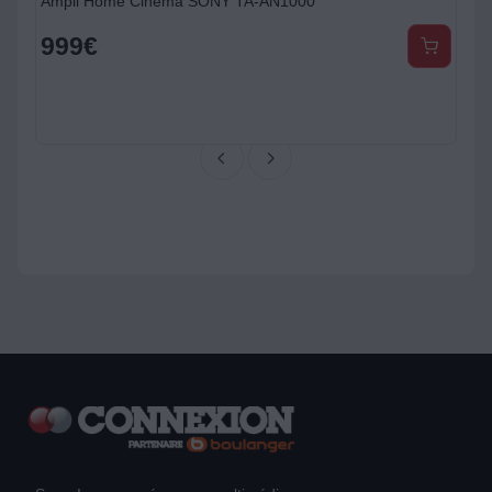
Ampli Home Cinema SONY TA-AN1000
999
€