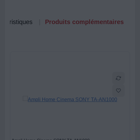
ctéristiques
Produits complémentaires